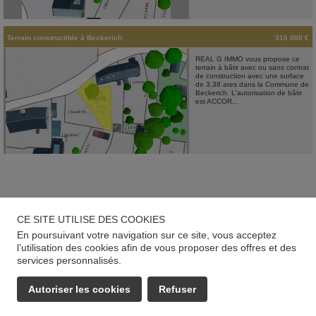
Terrain constructible
à
Beckerich
310 000 €
REAL G IMMO vous propose ce
terrain à bâtir avec ou sans contrat
de construction avec une surface
de 3,38 ares dans la Commune de
Beckerich. L'autorisation de bâtir
est ACCOR...
CE SITE UTILISE DES COOKIES
En poursuivant votre navigation sur ce site, vous acceptez
l’utilisation des cookies afin de vous proposer des offres et des
services personnalisés.
Autoriser les cookies
Refuser