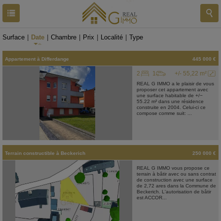
RESULTATS
33 BIENS
Surface
|
Date
|
Chambre
|
Prix
|
Localité
|
Type
Appartement
à
Differdange
445 000 €
2
1
+/- 55,22 m²
REAL G IMMO a le plaisir de vous
proposer cet appartement avec
une surface habitable de +/−
55.22 m² dans une résidence
construite en 2004. Celui-ci ce
compose comme suit: ...
Terrain constructible
à
Beckerich
250 000 €
REAL G IMMO vous propose ce
terrain à bâtir avec ou sans contrat
de construction avec une surface
de 2,72 ares dans la Commune de
Beckerich. L'autorisation de bâtir
est ACCOR...