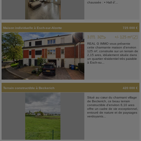
chaussée : • Hall d’...
Maison individuelle
à
Esch-sur-Alzette
725 000 €
3
3
+/- 125 m²
REAL G IMMO vous présente
cette charmante maison d’environ
125 m², construite sur un terrain de
2,15 ares, idéalement située dans
un quartier résidentiel très paisible
à Esch-su...
Terrain constructible
à
Beckerich
420 000 €
Situé au cœur du charmant village
de Beckerich, ce beau terrain
constructible d'environ 6,10 ares
offre un cadre de vie exceptionnel,
entouré de nature et de paysages
verdoyants...