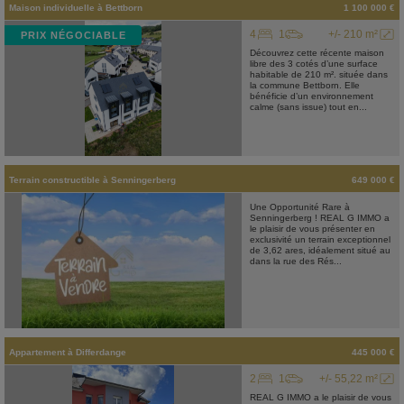
Maison individuelle
à
Bettborn
1 100 000 €
4
1
+/- 210 m²
PRIX NÉGOCIABLE
Découvrez cette récente maison
libre des 3 cotés d’une surface
habitable de 210 m². située dans
la commune Bettborn. Elle
bénéficie d’un environnement
calme (sans issue) tout en...
Terrain constructible
à
Senningerberg
649 000 €
Une Opportunité Rare à
Senningerberg ! REAL G IMMO a
le plaisir de vous présenter en
exclusivité un terrain exceptionnel
de 3,62 ares, idéalement situé au
dans la rue des Rés...
Appartement
à
Differdange
445 000 €
2
1
+/- 55,22 m²
REAL G IMMO a le plaisir de vous