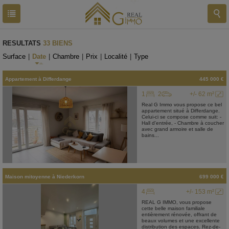
RESULTATS
33 BIENS
Surface
|
Date
|
Chambre
|
Prix
|
Localité
|
Type
Appartement
à
Differdange
445 000 €
1
2
+/- 62 m²
Real G Immo vous propose ce bel
appartement situé à Differdange.
Celui-ci se compose comme suit: -
Hall d'entrée, - Chambre à coucher
avec grand armoire et salle de
bains...
Maison mitoyenne
à
Niederkorn
699 000 €
4
+/- 153 m²
REAL G IMMO, vous propose
cette belle maison familiale
entièrement rénovée, offrant de
beaux volumes et une excellente
distribution des espaces. Rez-de-