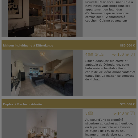
Nouvelle Résidence Grand-Rue à
Kayl. Nous vous proposons cet
appartement en futur état
d’achèvement qui se compose
comme suit : - 2 chambres à
coucher - Cuisine ouverte sur...
Maison individuelle
à
Differdange
880 000 €
4
1
+/- 150 m²
Située dans une rue calme et
agréable de Differdange, cette
belle maison familiale offre un
cadre de vie idéal, alliant confort et
tranquillité. La maison se compose
de 4 cha...
Duplex
à
Esch-sur-Alzette
579 000 €
3
+/- 140 m²
Au cœur d’une copropriété
sécurisée au cachet authentique,
où la pierre raconte une histoire,
ce duplex de 160 m² au sol,
incarne un art de vivre rare, avec