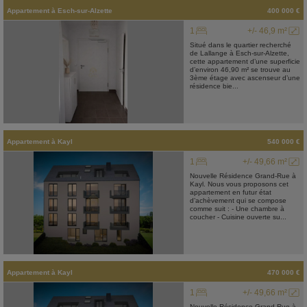
Appartement
à
Esch-sur-Alzette
400 000 €
1
+/- 46,9 m²
Situé dans le quartier recherché
de Lallange à Esch-sur-Alzette,
cette appartement d’une superficie
d’environ 46,90 m² se trouve au
3ème étage avec ascenseur d’une
résidence bie...
Appartement
à
Kayl
540 000 €
1
+/- 49,66 m²
Nouvelle Résidence Grand-Rue à
Kayl. Nous vous proposons cet
appartement en futur état
d’achèvement qui se compose
comme suit : - Une chambre à
coucher - Cuisine ouverte su...
Appartement
à
Kayl
470 000 €
1
+/- 49,66 m²
Nouvelle Résidence Grand-Rue à