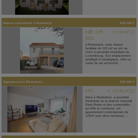
Maison individuelle
à
Rodemack
620 000 €
6
3
+/- 110 m²
3
A Rodemack, cette maison
familiale de 110 m2 au sol, se
niche à proximité immédiate du
Luxembourg. Son emplacement
privilégié et stratégique, offre un
cadre de vie recherché. ...
Appartement
à
Niederkorn
825 000 €
2
+/- 124,91 m²
Situé à Niederkorn, à proximité
immédiate du la réserve naturelle
Giele Botter et des commodités
qu'offre la commune, cet
appartement contemporain de
125m² avec deux terrasses, ...