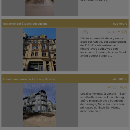
ses hauteurs sous pl...
Appartement
à
Esch-sur-Alzette
529 000 €
3
+/- 110 m²
Située à proximité de la gare de
Esch-sur-Alzette, cet appartement
de 110m2 a été entièrement
rénové avec goût. Avec son
ascenseur, il prend place au 3e et
avant dernier étage d...
Local commercial
à
Esch-sur-Alzette
475 000 €
+/- 95 m²
Local commercial à vendre – Esch-
sur-Alzette (Rue de Luxembourg,
artère principale avec beaucoup
de passage) Situé sur une artère
principale de Esch Sur Alzette
avec beaucoup...