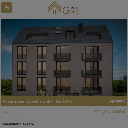
Appartement
à vendre
1 chambre à
Kayl
540 000 €
2
1
1
+/- 49,66 m
Ref.
86812035G
Honoraires d'agence :