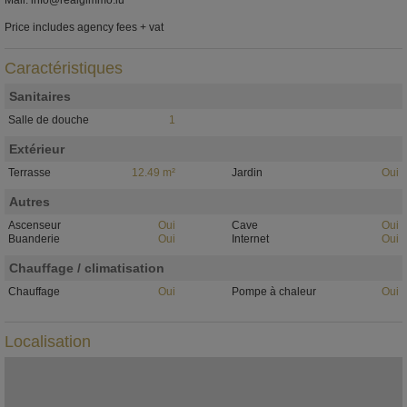
Mail: info@realgimmo.lu
Price includes agency fees + vat
Caractéristiques
Sanitaires
Salle de douche
1
Extérieur
Terrasse
12.49 m²
Jardin
Oui
Autres
Ascenseur
Oui
Cave
Oui
Buanderie
Oui
Internet
Oui
Chauffage / climatisation
Chauffage
Oui
Pompe à chaleur
Oui
Localisation