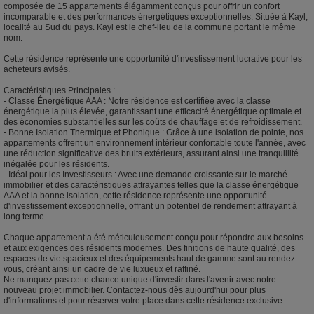
composée de 15 appartements élégamment conçus pour offrir un confort
incomparable et des performances énergétiques exceptionnelles. Située à Kayl,
localité au Sud du pays. Kayl est le chef-lieu de la commune portant le même
nom.
Cette résidence représente une opportunité d'investissement lucrative pour les
acheteurs avisés.
Caractéristiques Principales :
- Classe Énergétique AAA : Notre résidence est certifiée avec la classe
énergétique la plus élevée, garantissant une efficacité énergétique optimale et
des économies substantielles sur les coûts de chauffage et de refroidissement.
- Bonne Isolation Thermique et Phonique : Grâce à une isolation de pointe, nos
appartements offrent un environnement intérieur confortable toute l'année, avec
une réduction significative des bruits extérieurs, assurant ainsi une tranquillité
inégalée pour les résidents.
- Idéal pour les Investisseurs : Avec une demande croissante sur le marché
immobilier et des caractéristiques attrayantes telles que la classe énergétique
AAA et la bonne isolation, cette résidence représente une opportunité
d'investissement exceptionnelle, offrant un potentiel de rendement attrayant à
long terme.
Chaque appartement a été méticuleusement conçu pour répondre aux besoins
et aux exigences des résidents modernes. Des finitions de haute qualité, des
espaces de vie spacieux et des équipements haut de gamme sont au rendez-
vous, créant ainsi un cadre de vie luxueux et raffiné.
Ne manquez pas cette chance unique d'investir dans l'avenir avec notre
nouveau projet immobilier. Contactez-nous dès aujourd'hui pour plus
d'informations et pour réserver votre place dans cette résidence exclusive.