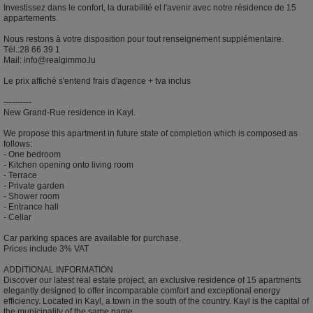
Investissez dans le confort, la durabilité et l'avenir avec notre résidence de 15
appartements.
Nous restons à votre disposition pour tout renseignement supplémentaire.
Tél.:28 66 39 1
Mail: info@realgimmo.lu
Le prix affiché s'entend frais d'agence + tva inclus
----------
New Grand-Rue residence in Kayl.
We propose this apartment in future state of completion which is composed as
follows:
- One bedroom
- Kitchen opening onto living room
- Terrace
- Private garden
- Shower room
- Entrance hall
- Cellar
Car parking spaces are available for purchase.
Prices include 3% VAT
ADDITIONAL INFORMATION
Discover our latest real estate project, an exclusive residence of 15 apartments
elegantly designed to offer incomparable comfort and exceptional energy
efficiency. Located in Kayl, a town in the south of the country. Kayl is the capital of
the municipality of the same name.