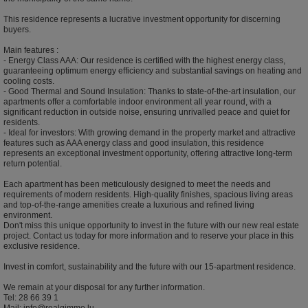
This residence represents a lucrative investment opportunity for discerning
buyers.
Main features :
- Energy Class AAA: Our residence is certified with the highest energy class,
guaranteeing optimum energy efficiency and substantial savings on heating and
cooling costs.
- Good Thermal and Sound Insulation: Thanks to state-of-the-art insulation, our
apartments offer a comfortable indoor environment all year round, with a
significant reduction in outside noise, ensuring unrivalled peace and quiet for
residents.
- Ideal for investors: With growing demand in the property market and attractive
features such as AAA energy class and good insulation, this residence
represents an exceptional investment opportunity, offering attractive long-term
return potential.
Each apartment has been meticulously designed to meet the needs and
requirements of modern residents. High-quality finishes, spacious living areas
and top-of-the-range amenities create a luxurious and refined living
environment.
Don't miss this unique opportunity to invest in the future with our new real estate
project. Contact us today for more information and to reserve your place in this
exclusive residence.
Invest in comfort, sustainability and the future with our 15-apartment residence.
We remain at your disposal for any further information.
Tel: 28 66 39 1