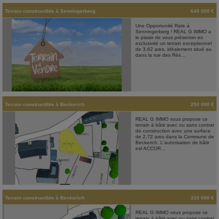
Terrain constructible
à
Senningerberg
649 000 €
Une Opportunité Rare à
Senningerberg ! REAL G IMMO a
le plaisir de vous présenter en
exclusivité un terrain exceptionnel
de 3,62 ares, idéalement situé au
dans la rue des Rés...
Terrain constructible
à
Beckerich
250 000 €
REAL G IMMO vous propose ce
terrain à bâtir avec ou sans contrat
de construction avec une surface
de 2,72 ares dans la Commune de
Beckerich. L'autorisation de bâtir
est ACCOR...
Terrain constructible
à
Beckerich
310 000 €
REAL G IMMO vous propose ce
terrain à bâtir avec ou sans contrat