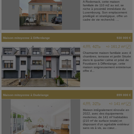
A Rodemack, cette maison
familiale de 110 m2 au sol, se
niche à proximité immédiate du
Luxembourg. Son emplacement
privilégié et stratégique, offre un
cadre de vie recherché. ...
Maison mitoyenne
à
Differdange
930 000 €
4
4
+/- 161,2 m²
Charmante maison familiale avec 4
chambres, terrasse et jardin Située
dans le quartier calme et prisé de
Fousbann à Differdange, cette
maison soigneusement entretenue
offre d...
Maison mitoyenne
à
Dudelange
899 000 €
4
2
+/- 141 m²
Maison intégralement rénovée en
2022, avec des équipements
modernes, de 141 m² habitables
(210 m² de surface totale) et
disposant d'un agréable extérieur
sans vis à vis, au cœur...