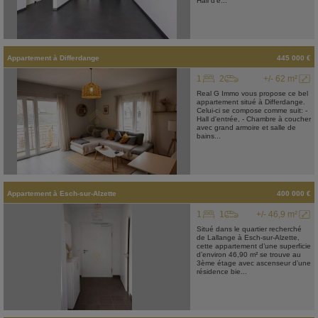
Hall d'e...
Appartement
à
Differdange
445 000 €
1
2
+/- 62 m²
Real G Immo vous propose ce bel
appartement situé à Differdange.
Celui-ci se compose comme suit: -
Hall d'entrée, - Chambre à coucher
avec grand armoire et salle de
bains...
Appartement
à
Esch-sur-Alzette
400 000 €
1
1
+/- 46,9 m²
Situé dans le quartier recherché
de Lallange à Esch-sur-Alzette,
cette appartement d’une superficie
d’environ 46,90 m² se trouve au
3ème étage avec ascenseur d’une
résidence bie...